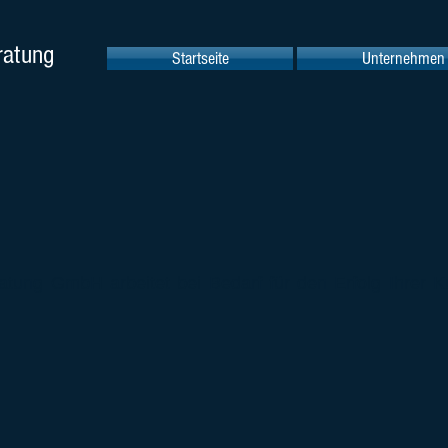
ratung
Startseite
Unternehmen
ung GmbH arbeitet bei Bedarf für den Erfolg Ihrer K
AEP AG
hu
Enterprise Planning