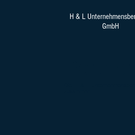
H & L Unternehmensbe
GmbH
Partner
Die H & L Unternehmensberat
zusammen:
Advanced 